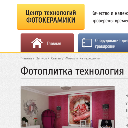
Центр технологий
Качество и надеж
ФОТОКЕРАМИКИ
проверены време
Оборудование дл
Главная
гравировки
Главная
Записи
Статьи
Фотоплитка технология
Фотоплитка технология
Н
н
у
в
л
и