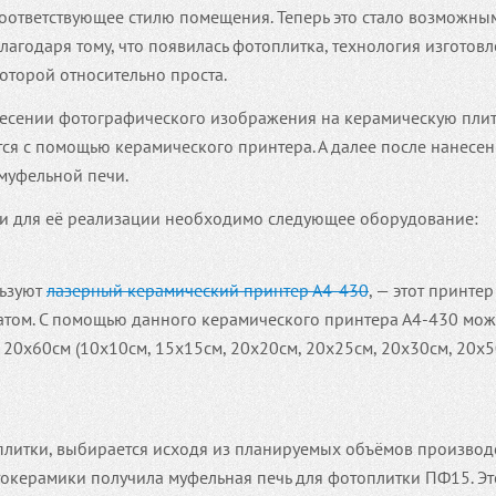
оответствующее стилю помещения. Теперь это стало возможны
лагодаря тому, что появилась фотоплитка, технология изготов
оторой относительно проста.
несении фотографического изображения на керамическую плит
ся с помощью керамического принтера. А далее после нанесе
муфельной печи.
я и для её реализации необходимо следующее оборудование:
льзуют
лазерный керамический принтер А4-430
, — этот принте
атом. С помощью данного керамического принтера А4-430 мо
 20х60см (10х10см, 15х15см, 20х20см, 20х25см, 20х30см, 20х5
плитки, выбирается исходя из планируемых объёмов производс
окерамики получила муфельная печь для фотоплитки ПФ15. Эт