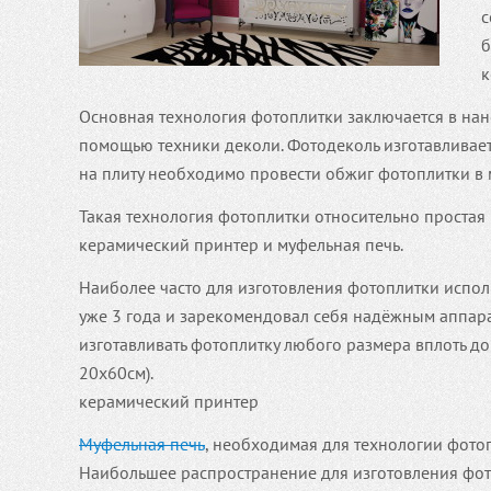
с
б
к
Основная технология фотоплитки заключается в на
помощью техники деколи. Фотодеколь изготавливает
на плиту необходимо провести обжиг фотоплитки в 
Такая технология фотоплитки относительно проста
керамический принтер и муфельная печь.
Наиболее часто для изготовления фотоплитки испо
уже 3 года и зарекомендовал себя надёжным аппар
изготавливать фотоплитку любого размера вплоть до
20х60см).
керамический принтер
Муфельная печь
, необходимая для технологии фото
Наибольшее распространение для изготовления фот