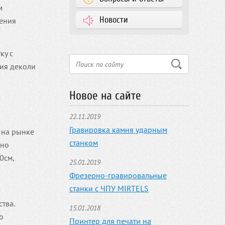
м
Новости
ления
ку с
ния деколи
Новое на сайте
22.11.2019
Гравировка камня ударным
р на рынке
станком
жно
0см,
25.01.2019
Фрезерно-гравировальные
станки с ЧПУ MIRTELS
тва.
15.01.2018
о
Принтер для печати на