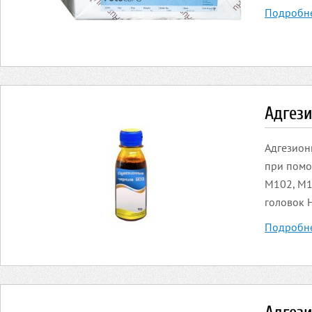
Подробн
Адгез
Адгезион
при помо
M102, M1
головок H
Подробн