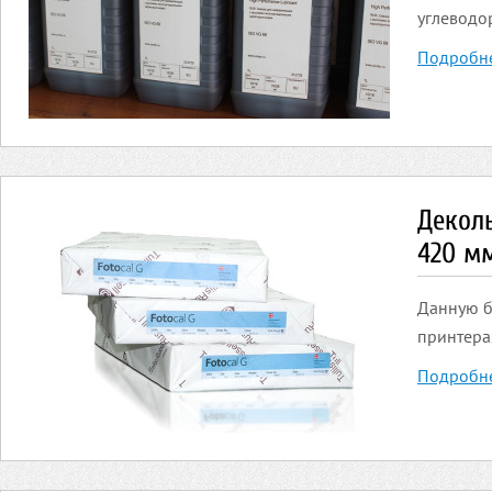
углеводо
Подробн
Деколь
420 м
Данную б
принтера
Подробн