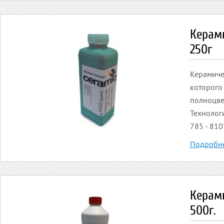
Керами
250г
Керамичес
которого
полноцве
Технолог
785 - 810°
Подробн
Керами
500г.