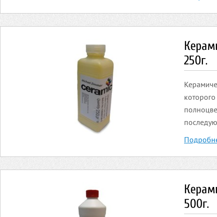
Керами
250г.
Керамичес
которого
полноцве
последую
Подробн
Керами
500г.