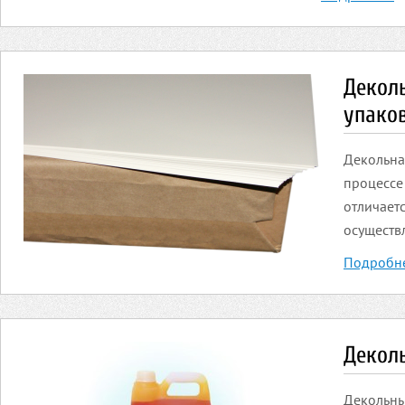
Деколь
упако
Декольна
процессе
отличает
осуществ
Подробн
Декол
Декольны