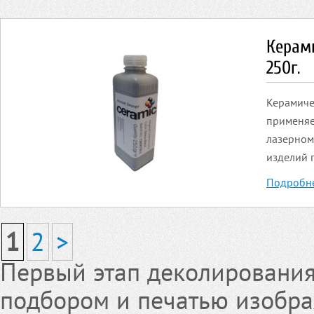
Керами
250г.
Керамичес
применяе
лазерном
изделий п
Подробн
1
2
>
Первый этап деколирования
подбором и печатью изобра