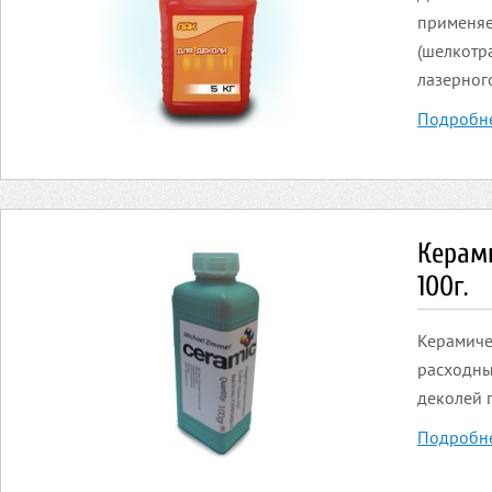
применяе
(шелкотр
лазерног
Подробн
Керами
100г.
Керамичес
расходны
деколей 
Подробн