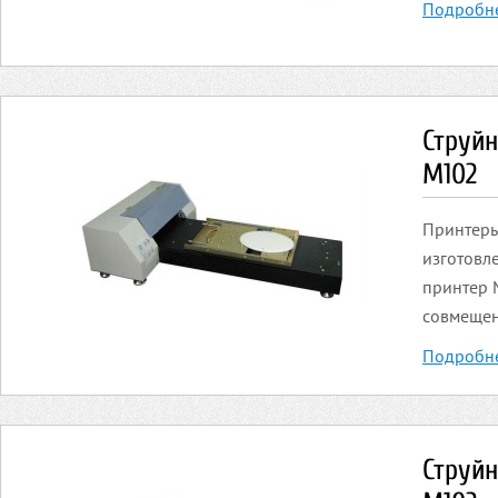
Подробн
Струй
М102
Принтеры
изготовл
принтер 
совмещен
Подробн
Струй