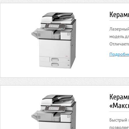
Керами
Лазерный
модель д
Отличает
Подробн
Керам
«Макс
Быстрый 
позволяе