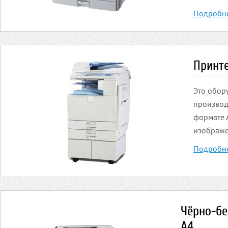
Подробн
Принт
Это обор
производ
формате 
изображе
Подробн
Чёрно-бе
А4