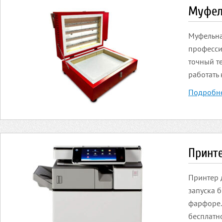
Муфел
Муфельна
професси
точный т
работать
Подробн
Принте
Принтер 
запуска б
фарфоре.
бесплатн