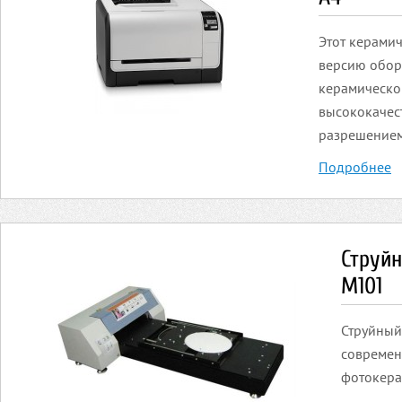
Этот керами
версию обор
керамическо
высококачес
разрешением 
Подробнее
Струй
М101
Струйный
современ
фотокера