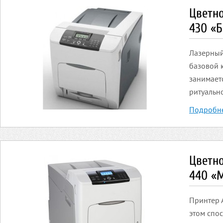
Цветн
430 «
Лазерный
базовой 
занимает
ритуально
Подробн
Цветн
440 «
Принтер 
этом спо