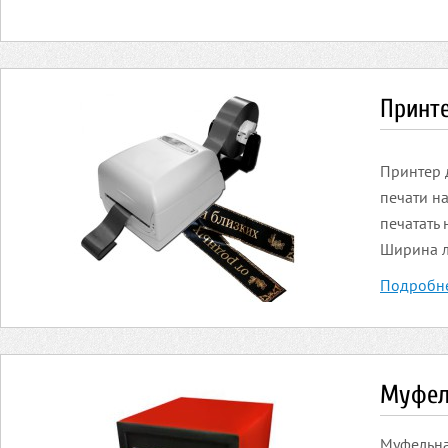
Принте
Принтер 
печати н
печатать
Ширина ле
Подробн
Муфел
Муфельна