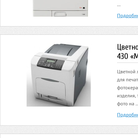
...
Подробн
Цветн
430 «
Цветной 
для печа
фотокера
изделия,
фото на ..
Подробн