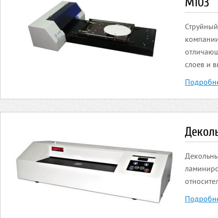
М103
Струйный
компании
отличающ
слоев и 
Подробн
Декол
Декольны
ламиниро
относите
Подробн