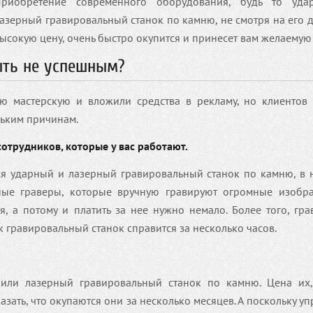
риобретение современного оборудования, будь то уд
азерный гравировальный станок по камню, не смотря на его 
ысокую цену, очень быстро окупится и принесет вам желаемую
ыть не успешным?
ю мастерскую и вложили средства в рекламу, но клиентов 
льким причинам.
сотрудников, которые у вас работают.
ся ударный и лазерный гравировальный станок по камню, в 
ные граверы, которые вручную гравируют огромные изобр
я, а потому и платить за нее нужно немало. Более того, гр
к гравировальный станок справится за несколько часов.
или лазерный гравировальный станок по камню. Цена их,
зать, что окупаются они за несколько месяцев. А поскольку уп