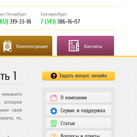
Комплектующие
Контакты
ть 1
Задать вопрос онлайн
 никакого
О компании
, которое
чали свой
Сервис и поддержка
ьтата, то,
Статьи
Вопросы и ответы