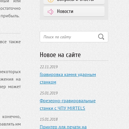
арный или
достаточно
Новости
 прибыль.
все также
Новое на сайте
22.11.2019
некоторых
Гравировка камня ударным
ажения на
станком
авер может
25.01.2019
Фрезерно-гравировальные
станки с ЧПУ MIRTELS
 конечно,
15.01.2018
равлять им
Принтер для печати на