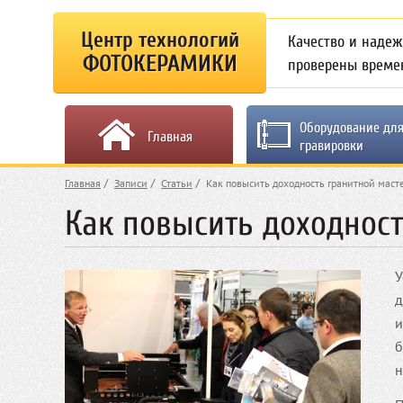
Центр технологий
Качество и надеж
ФОТОКЕРАМИКИ
проверены време
Оборудование дл
Главная
гравировки
Главная
Записи
Статьи
Как повысить доходность гранитной маст
Как повысить доходност
У
д
и
б
н