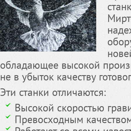
стан
Мирт
наде
обор
нове
обладающее высокой произв
не в убыток качеству готово
Эти станки отличаются:
Высокой скоростью грав
Превосходным качеством