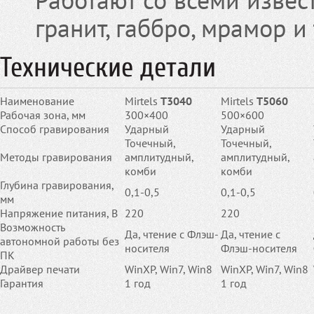
Работают со всеми извес
гранит, габбро, мрамор и т
Технические детали
Наименование
Mirtels
Т3040
Mirtels
Т5060
Рабочая зона, мм
300×400
500×600
Способ гравирования
Ударный
Ударный
Точечный,
Точечный,
Методы гравирования
амплитудный,
амплитудный,
комби
комби
Глубина гравирования,
0,1-0,5
0,1-0,5
мм
Напряжение питания, В
220
220
Возможность
Да, чтение с Флэш-
Да, чтение с
автономной работы без
носителя
Флэш-носителя
ПК
Драйвер печати
WinXP, Win7, Win8
WinXP, Win7, Win8
Гарантия
1 год
1 год